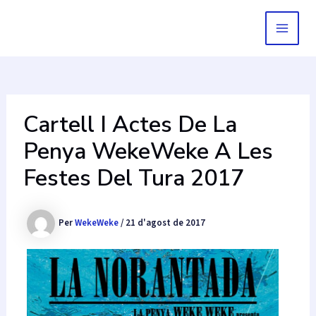
Vés
al
MAIN
contingut
MEN
Cartell I Actes De La
Penya WekeWeke A Les
Festes Del Tura 2017
Per
WekeWeke
/
21 d'agost de 2017