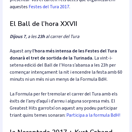
aquestes
Festes del Tura 2017
.
El Ball de l’hora XXVII
Dijous 7
, a les
23h
al carrer del Tura
Aquest any
l’hora més intensa de les Festes del Tura
donarà el tret de sortida de la Turinada.
La vint-i-
setena edició del Ball de l’Hora s’abansa a les 23h per
començar intençament la nit i encendre la festa amb 60
minuts ni un més ni un menys de la Formula BdH.
La Formula per fer tremolar el carrer del Tura amb els
èxits de l’any d’aquí i d’arreu i alguna sorpresa més. El
Greatest Hits garrotxí on aquest any podeu participar
triant quins temes sonaran:
Participa a la formula BdH!