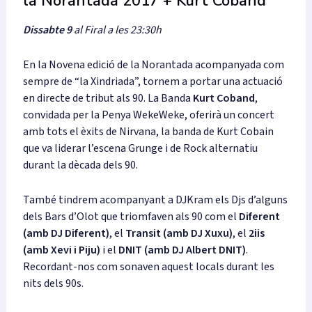
la Norantada 2017 + Kurt Coband
Dissabte 9
al Firal a les 23:30h
En la Novena edició de la Norantada acompanyada com
sempre de “la Xindriada”, tornem a portar una actuació
en directe de tribut als 90. La Banda
Kurt Coband
,
convidada per la Penya WekeWeke, oferirà un concert
amb tots el èxits de Nirvana, la banda de Kurt Cobain
que va liderar l’escena Grunge i de Rock alternatiu
durant la dècada dels 90.
També tindrem acompanyant a DJKram els Djs d’alguns
dels Bars d’Olot que triomfaven als 90 com el
Diferent
(amb DJ Diferent)
, el
Transit (amb DJ Xuxu)
, el
2iis
(amb Xevi i Piju)
i el
DNIT (amb DJ Albert DNIT)
.
Recordant-nos com sonaven aquest locals durant les
nits dels 90s.