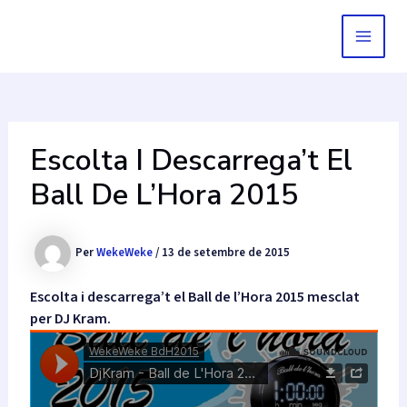
Vés
al
MAIN
contingut
MEN
Escolta I Descarrega’t El
Ball De L’Hora 2015
Per
WekeWeke
/
13 de setembre de 2015
Escolta i descarrega’t el Ball de l’Hora 2015 mesclat
per DJ Kram.