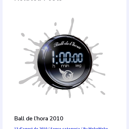
Ball de l’hora 2010
13 d'agost de 2010
/
Sense categoria
/ By
WekeWeke