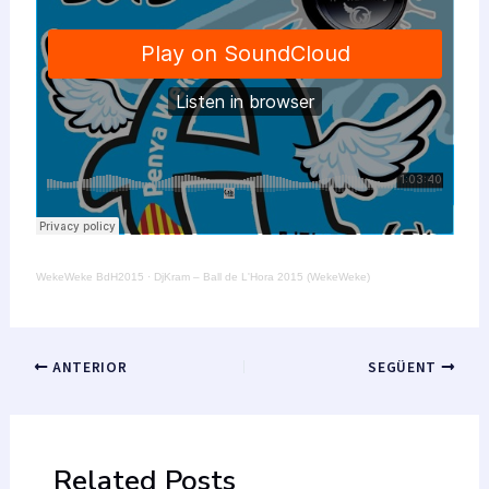
WekeWeke BdH2015
·
DjKram – Ball de L'Hora 2015 (WekeWeke)
Navegació
ANTERIOR
SEGÜENT
d'entrades
Related Posts