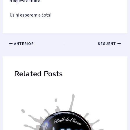
d’aquesta fruita.
Us hi esperem a tots!
Navegació
ANTERIOR
SEGÜENT
d'entrades
Related Posts