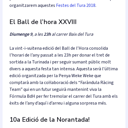
organitzarem aquestes
Festes del Tura 2018
.
El Ball de l’hora XXVIII
Diumenge 9
, a les
23h
al carrer Baix del Tura
La vint-i-vuitena edició del Ball de l’Hora consolida
l’horari de l’any passat a les 23h per donar el tret de
sortida a la Turinada i per seguir sumant públic molt
divers a aquesta festa tan intensa. Aquesta serà l’última
edició organitzada per la Penya Weke Weke que
comptarà amb la col·laboració dels “Faràndula Ràcing
Team” qui en un futur seguirà mantenint viva la
Fórmula BdH per fer tremolar el carrer del Tura amb els
èxits de l’any d’aquí i d’arreu i alguna sorpresa més.
10a Edició de la Norantada!