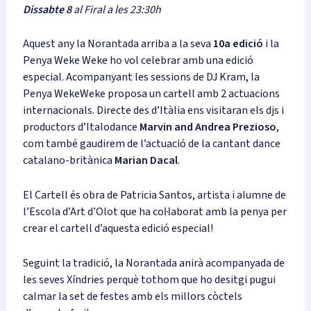
Dissabte 8
al Firal a les 23:30h
Aquest any la Norantada arriba a la seva
10a edició
i la
Penya Weke Weke ho vol celebrar amb una edició
especial. Acompanyant les sessions de DJ Kram, la
Penya WekeWeke proposa un cartell amb 2 actuacions
internacionals. Directe des d’Itàlia ens visitaran els djs i
productors d’Italodance
Marvin and Andrea Prezioso
,
com també gaudirem de l’actuació de la cantant dance
catalano-britànica
Marian Dacal
.
El Cartell és obra de Patricia Santos, artista i alumne de
l’Escola d’Art d’Olot que ha col·laborat amb la penya per
crear el cartell d’aquesta edició especial!
Seguint la tradició, la Norantada anirà acompanyada de
les seves Xíndries perquè tothom que ho desitgi pugui
calmar la set de festes amb els millors còctels