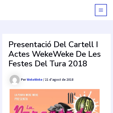
Vés
al
MAIN
contingut
MEN
Presentació Del Cartell I
Actes WekeWeke De Les
Festes Del Tura 2018
Per
WekeWeke
/
21 d'agost de 2018